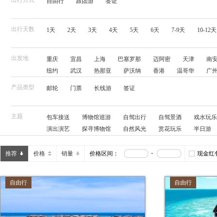
出行方式
自由行
跟团游
签证
览
信
息
出行天数
1天
2天
3天
4天
5天
6天
7-9天
10-12天
出发地
重庆
宜昌
上海
巴塞罗那
迈阿密
天津
南
纽约
武汉
热那亚
萨沃纳
香港
温哥华
广
哥本哈根
南京
厦门
威尼斯
里斯本
北京
产品类型
邮轮
门票
长线游
签证
郑州
长沙
悉尼
瓦伦西亚
横滨
鹿特丹
东
基尔
的里雅斯特
三亚
主题
包车接送
博物馆巡游
自驾出行
自驾景酒
戏水玩乐
演出演艺
探寻博物馆
自然风光
赏花玩乐
半日游
江景酒店
网红打卡
特色客栈
城市夜游
摄影
人妖秀
海景房
漂流
动物奇幻旅
看动物
帆船
-
推荐
价格
销量
价格区间：
现金红
滑雪度假
亲子酒店
海钓
独立用车
徒步体验
直通车
爬山
缆车
踏青赏花
专业讲解
亲子景
自由行
自由行
潜水度假
热气球
玻璃栈道
美食餐券
骑行
住
水上乐园
皮划艇
迪士尼乐园
亲子游学
保姆车
农家玩乐
卡丁车
品酒品茶
摩托艇
溯溪
滑雪