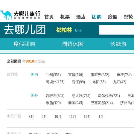
请
提
提
按
示:
示:
shift+enter
您
您
首页
机票
酒店
团购
度假
邮轮
进
已
已
入
进
离
都柏林
去
入
开
切换
哪
网
网
网
站
站
度假团购
周边休闲
长线游
智
导
导
能
航
航
导
区,
区
全部团品
共
8018
款团品
盲
本
语
区
音
域
目的地
国内
兰州(351)
宜昌(716)
张家界(252)
重庆(784)
引
含
阿坝州(175)
丽江(99)
洛阳(55)
九江(42)
导
有
模
6
式
个
国外
西班牙(895)
意大利(775)
马尔代夫(721)
日本(
模
希腊(329)
泰国(245)
巴塞罗那(214)
济州岛(1
块,
按
下
出行日期
8月
9月
10月
11月
12月
1月
Tab
键
浏