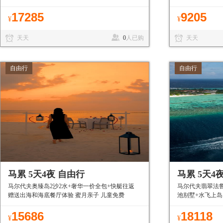
和沙滩 私密性好
17285
9205
¥
¥
天天
0
人已购
天天
自由行
自由行
马累 5天4夜 自由行
马累 5天4
马尔代夫奥臻岛2沙2水+奢华一价全包+快艇往返
马尔代夫翡翠法鲁
赠送出海和海底餐厅体验 蜜月亲子 儿童免费
池别墅+水飞上岛
15686
18118
¥
¥