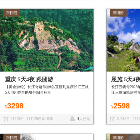
跟团游
跟团游
重庆 5天4夜 跟团游
恩施 5天4
【黄金游轮】长江奇迹号游轮-宜昌到重庆长江三峡
长江云帆号2026
5天4晚-吃自助餐住阳台标间
江三峡游轮旅游
3298
2598
¥
¥
8月15日...11月28日多团期
4
人已购
8月18日...1
跟团游
跟团游