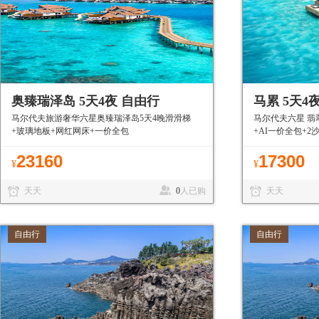
奥臻瑞泽岛 5天4夜 自由行
马累 5天4
马尔代夫旅游奢华六星奥臻瑞泽岛5天4晚滑滑梯
马尔代夫六星 翡
+玻璃地板+网红网床+一价全包
+AI一价全包+2
7折+可代订机票
23160
17300
¥
¥
天天
0
人已购
天天
自由行
自由行