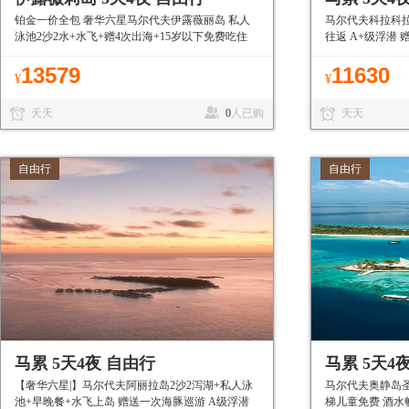
铂金一价全包 奢华六星马尔代夫伊露薇丽岛 私人
马尔代夫科拉科拉
泳池2沙2水+水飞+赠4次出海+15岁以下免费吃住
往返 A+级浮潜
13579
11630
¥
¥
天天
0
人已购
天天
自由行
自由行
马累 5天4夜 自由行
马累 5天4
【奢华六星|】马尔代夫阿丽拉岛2沙2泻湖+私人泳
马尔代夫奥静岛圣
池+早晚餐+水飞上岛 赠送一次海豚巡游 A级浮潜
梯儿童免费 酒水