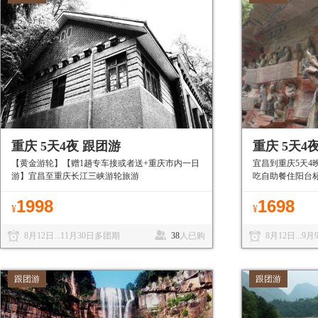
重庆 5天4夜 跟团游
重庆 5天4
【黄金游轮】【赠1趟专车接或者送+重庆市内一日
宜昌到重庆5天4
游】宜昌至重庆长江三峡游轮旅游
吃自助餐住阳台
1998
1698
¥
¥
8月12日...11月30日多团期
38
人已购
8月12日...9
跟团游
跟团游