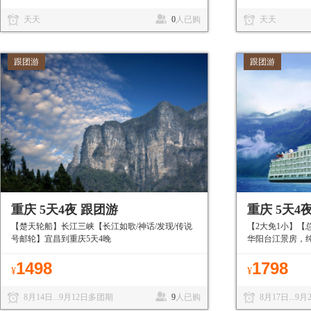
天天
0
人已购
天天
跟团游
跟团游
重庆 5天4夜 跟团游
重庆 5天4
【楚天轮船】长江三峡【长江如歌/神话/发现/传说
【2大免1小】【
号邮轮】宜昌到重庆5天4晚
华阳台江景房，
1498
1798
¥
¥
8月14日...9月12日多团期
9
人已购
8月17日...9