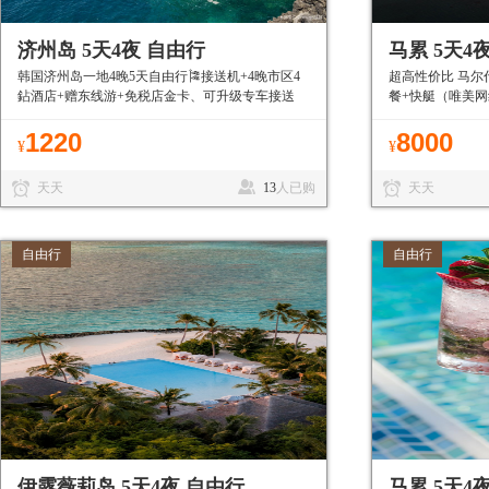
济州岛 5天4夜 自由行
马累 5天4
韩国济州岛一地4晚5天自由行🎏接送机+4晚市区4
超高性价比 马尔
鉆酒店+赠东线游+免税店金卡、可升级专车接送
餐+快艇（唯美
机、免签目的地有护照就能走
1220
8000
¥
¥
天天
13
人已购
天天
自由行
自由行
伊露薇莉岛 5天4夜 自由行
马累 5天4