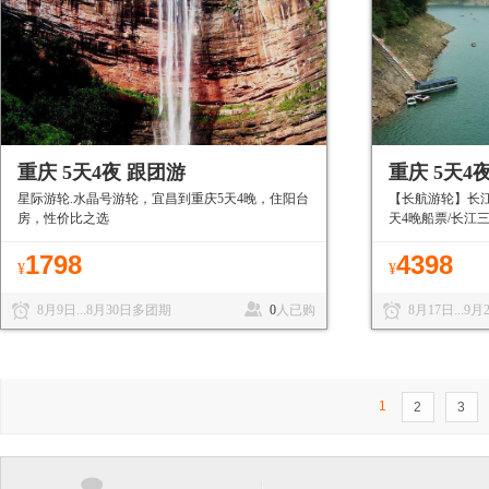
重庆 5天4夜 跟团游
重庆 5天4
星际游轮.水晶号游轮，宜昌到重庆5天4晚，住阳台
【长航游轮】长江
房，性价比之选
天4晚船票/长江
1798
4398
¥
¥
8月9日...8月30日多团期
0
人已购
8月17日...9
1
2
3