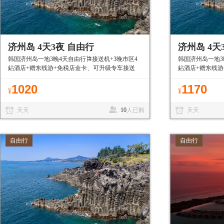
济州岛 4天3夜 自由行
济州岛 4天
韩国济州岛一地3晚4天自由行🎏接送机+3晚市区4
韩国济州岛一地3
鉆酒店+赠东线游+免税店金卡、可升级专车接送
鉆酒店+赠东线游
机、免签目的地有护照就能走
的地有护照就能
1020
1170
¥
¥
天天
10
人已购
天天
自由行
自由行