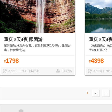
重庆 5天4夜 跟团游
重庆 5天4
星际游轮.水晶号游轮，宜昌到重庆5天4晚，住阳台
【长航游轮】长江
房，性价比之选
天4晚船票/长江
1798
4398
¥
¥
8月9日...8月30日多团期
0
人已购
8月10日...9
1
2
3