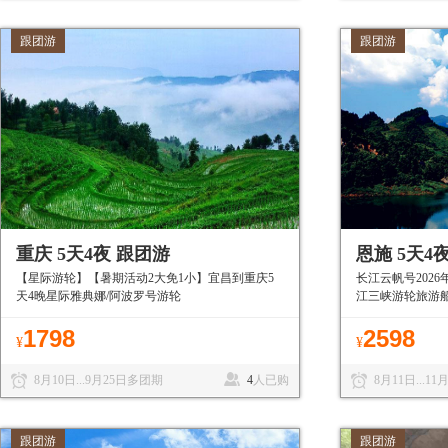
跟团游
跟团游
重庆 5天4夜 跟团游
恩施 5天4
【星际游轮】【暑期活动2大免1小】宜昌到重庆5
长江云帆号2026
天4晚星际雅典娜/阿波罗号游轮
江三峡游轮旅游
1798
2598
¥
¥
8月10日...9月25日多团期
4
人已购
8月11日...1
跟团游
跟团游