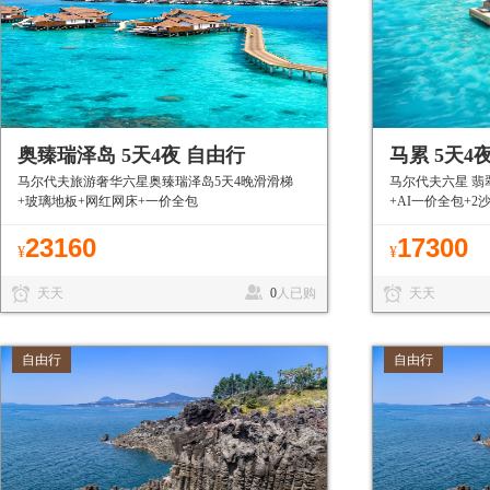
采摘
飞行
奥臻瑞泽岛 5天4夜 自由行
马累 5天4
马尔代夫旅游奢华六星奥臻瑞泽岛5天4晚滑滑梯
马尔代夫六星 翡
+玻璃地板+网红网床+一价全包
+AI一价全包+2
7折+可代订机票
23160
17300
¥
¥
天天
0
人已购
天天
自由行
自由行