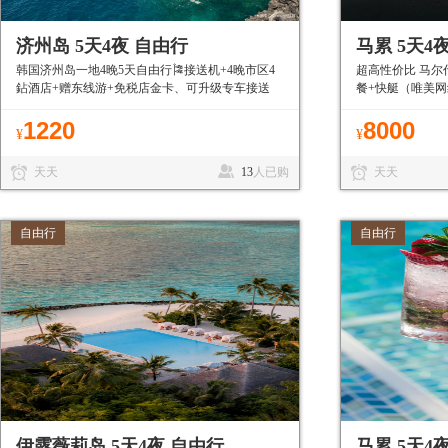
济州岛 5天4夜 自由行
马累 5天4
韩国济州岛一地4晚5天自由行🎏接送机+4晚市区4
超高性价比 马尔
鉆酒店+赠东线游+免税店金卡、可升级专车接送
餐+快艇（唯美
机、免签目的地有护照就能走
1220
8000
¥
¥
天天
13
人已购
天天
自由行
自由行
伊露薇莉岛 5天4夜 自由行
马累 5天4