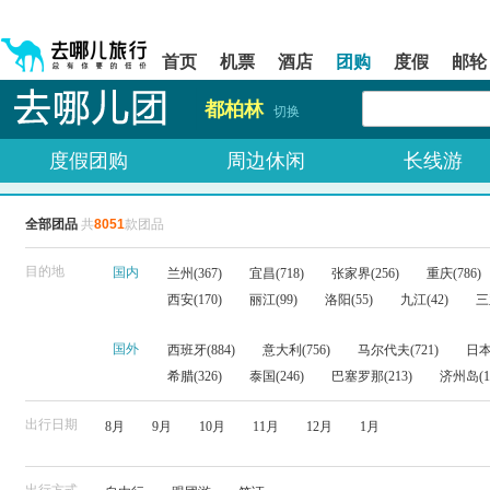
请
提
提
按
示:
示:
shift+enter
您
您
首页
机票
酒店
团购
度假
邮轮
进
已
已
入
进
离
都柏林
去
入
开
切换
哪
网
网
网
站
站
度假团购
周边休闲
长线游
智
导
导
能
航
航
导
区,
区
全部团品
共
8051
款团品
盲
本
语
区
音
域
目的地
国内
兰州(367)
宜昌(718)
张家界(256)
重庆(786)
引
含
西安(170)
丽江(99)
洛阳(55)
九江(42)
三
导
有
模
6
式
个
国外
西班牙(884)
意大利(756)
马尔代夫(721)
日本(
模
希腊(326)
泰国(246)
巴塞罗那(213)
济州岛(1
块,
按
下
出行日期
8月
9月
10月
11月
12月
1月
Tab
键
浏