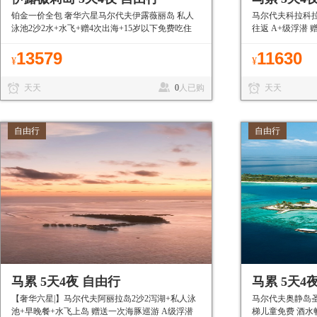
铂金一价全包 奢华六星马尔代夫伊露薇丽岛 私人
马尔代夫科拉科拉
泳池2沙2水+水飞+赠4次出海+15岁以下免费吃住
往返 A+级浮潜
13579
11630
¥
¥
天天
0
人已购
天天
自由行
自由行
马累 5天4夜 自由行
马累 5天4
【奢华六星|】马尔代夫阿丽拉岛2沙2泻湖+私人泳
马尔代夫奥静岛圣
池+早晚餐+水飞上岛 赠送一次海豚巡游 A级浮潜
梯儿童免费 酒水