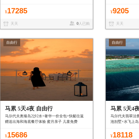
和沙滩 私密性好
17285
9205
¥
¥
天天
0
人已购
天天
自由行
自由行
马累 5天4夜 自由行
马累 5天4
马尔代夫奥臻岛2沙2水+奢华一价全包+快艇往返
马尔代夫翡翠法鲁
赠送出海和海底餐厅体验 蜜月亲子 儿童免费
池别墅+水飞上岛
15686
18118
¥
¥