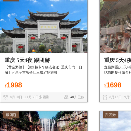
重庆 5天4夜 跟团游
重庆 5天4
【黄金游轮】【赠1趟专车接或者送+重庆市内一日
宜昌到重庆5天4
游】宜昌至重庆长江三峡游轮旅游
吃自助餐住阳台
1998
1698
¥
¥
8月10日...11月30日多团期
40
人已购
8月12日...9
跟团游
跟团游