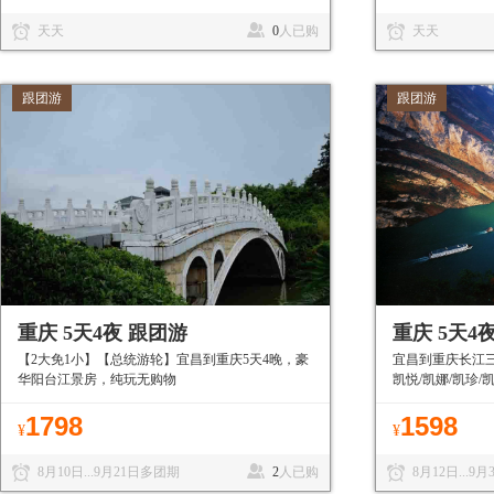
天天
0
人已购
天天
跟团游
跟团游
重庆 5天4夜 跟团游
重庆 5天4
【2大免1小】【总统游轮】宜昌到重庆5天4晚，豪
宜昌到重庆长江三
华阳台江景房，纯玩无购物
凯悦/凯娜/凯珍/
1798
1598
¥
¥
8月10日...9月21日多团期
2
人已购
8月12日...9