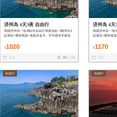
济州岛 4天3夜 自由行
济州岛 4天
韩国济州岛一地3晚4天自由行🎏接送机+3晚市区4
韩国济州岛一地3
鉆酒店+赠东线游+免税店金卡、可升级专车接送
鉆酒店+赠东线游
机、免签目的地有护照就能走
的地有护照就能
1020
1170
¥
¥
天天
10
人已购
天天
自由行
自由行