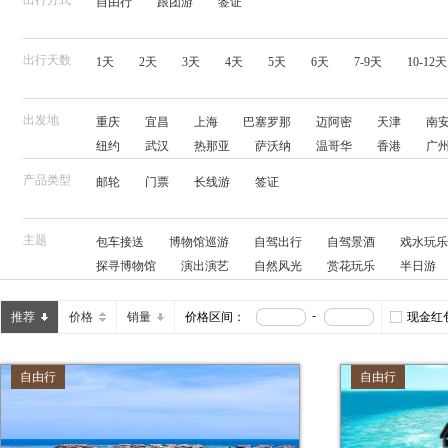
出行方式
自由行
跟团游
签证
览
信
息
出行天数
1天
2天
3天
4天
5天
6天
7-9天
10-12天
出发地
重庆
宜昌
上海
巴塞罗那
迈阿密
天津
南
纽约
武汉
热那亚
萨沃纳
温哥华
香港
广
奇维塔韦基亚
里斯本
南京
厦门
北京
南通
产品类型
邮轮
门票
长线游
签证
西安
郑州
长沙
瓦伦西亚
横滨
鹿特丹
圣
基尔
的里雅斯特
三亚
主题
包车接送
博物馆巡游
自驾出行
自驾景酒
戏水玩乐
探寻博物馆
演出演艺
自然风光
赏花玩乐
半日游
江景酒店
网红打卡
特色客栈
城市夜游
摄影
人妖秀
海景房
漂流
动物奇幻旅
看动物
帆船
-
推荐
价格
销量
价格区间：
现金红
亲子酒店
滑雪度假
海钓
独立用车
徒步体验
爬山
直通车
亲近动物
缆车
踏青赏花
专业讲
自由行
自由行
潜水度假
热气球
玻璃栈道
美食餐券
骑行
住
水上乐园
皮划艇
迪士尼乐园
亲子游学
保姆车
农家玩乐
卡丁车
品酒品茶
小火车
摩托艇
溯