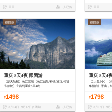
天天
0
人已购
天天
跟团游
跟团游
重庆 5天4夜 跟团游
重庆 5天4
【楚天轮船】长江三峡【长江如歌/神话/发现/传说
【2大免1小】【
号邮轮】宜昌到重庆5天4晚
华阳台江景房，
1498
1798
¥
¥
8月14日...9月12日多团期
9
人已购
8月17日...9