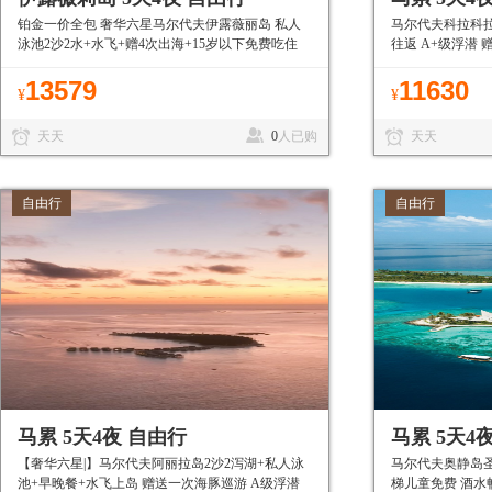
铂金一价全包 奢华六星马尔代夫伊露薇丽岛 私人
马尔代夫科拉科拉
泳池2沙2水+水飞+赠4次出海+15岁以下免费吃住
往返 A+级浮潜
13579
11630
¥
¥
天天
0
人已购
天天
自由行
自由行
马累 5天4夜 自由行
马累 5天4
【奢华六星|】马尔代夫阿丽拉岛2沙2泻湖+私人泳
马尔代夫奥静岛圣
池+早晚餐+水飞上岛 赠送一次海豚巡游 A级浮潜
梯儿童免费 酒水