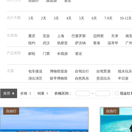
出行方式
自由行
跟团游
签证
览
信
息
出行天数
1天
2天
3天
4天
5天
6天
7-9天
10-12天
出发地
重庆
宜昌
上海
巴塞罗那
迈阿密
天津
南
纽约
武汉
热那亚
萨沃纳
香港
温哥华
广
哥本哈根
南京
厦门
威尼斯
里斯本
北京
产品类型
邮轮
门票
长线游
签证
郑州
长沙
悉尼
瓦伦西亚
横滨
鹿特丹
东
基尔
的里雅斯特
三亚
主题
包车接送
博物馆巡游
自驾出行
自驾景酒
戏水玩乐
演出演艺
探寻博物馆
自然风光
赏花玩乐
半日游
江景酒店
网红打卡
特色客栈
城市夜游
摄影
人妖秀
海景房
漂流
动物奇幻旅
看动物
帆船
-
推荐
价格
销量
价格区间：
现金红
滑雪度假
亲子酒店
海钓
独立用车
徒步体验
直通车
爬山
缆车
踏青赏花
专业讲解
亲子景
自由行
自由行
潜水度假
热气球
玻璃栈道
美食餐券
骑行
住
水上乐园
皮划艇
迪士尼乐园
亲子游学
保姆车
农家玩乐
卡丁车
品酒品茶
摩托艇
溯溪
滑雪