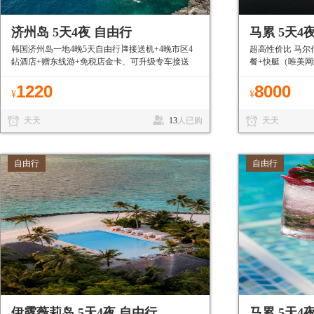
济州岛 5天4夜 自由行
马累 5天4
韩国济州岛一地4晚5天自由行🎏接送机+4晚市区4
超高性价比 马尔
鉆酒店+赠东线游+免税店金卡、可升级专车接送
餐+快艇（唯美
机、免签目的地有护照就能走
1220
8000
¥
¥
天天
13
人已购
天天
自由行
自由行
伊露薇莉岛 5天4夜 自由行
马累 5天4