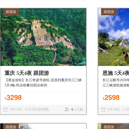
跟团游
跟团游
重庆 5天4夜 跟团游
恩施 5天4
【黄金游轮】长江奇迹号游轮-宜昌到重庆长江三峡
长江云帆号2026
5天4晚-吃自助餐住阳台标间
江三峡游轮旅游
3298
2598
¥
¥
8月15日...11月28日多团期
4
人已购
8月18日...1
跟团游
跟团游