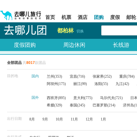
请
提
提
按
示:
示:
shift+enter
您
您
首页
机票
酒店
团购
度假
邮轮
进
已
已
入
进
离
都柏林
去
入
开
切换
哪
网
网
网
站
站
度假团购
周边休闲
长线游
智
导
导
能
航
航
导
区,
区
全部团品
共
8017
款团品
盲
本
语
区
音
域
目的地
国内
兰州(353)
宜昌(716)
张家界(252)
重庆(784)
引
含
阿坝州(175)
丽江(99)
洛阳(55)
九江(42)
导
有
模
6
式
个
国外
西班牙(895)
意大利(775)
马尔代夫(721)
日本(
模
希腊(329)
泰国(245)
巴塞罗那(214)
济州岛(1
块,
按
下
出行日期
8月
9月
10月
11月
12月
1月
Tab
键
浏