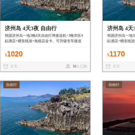
济州岛 4天3夜 自由行
济州岛 4天
韩国济州岛一地3晚4天自由行🎏接送机+3晚市区4
韩国济州岛一地3
鉆酒店+赠东线游+免税店金卡、可升级专车接送
鉆酒店+赠东线游
机、免签目的地有护照就能走
的地有护照就能
1020
1170
¥
¥
天天
10
人已购
天天
自由行
自由行