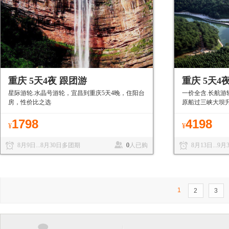
重庆 5天4夜 跟团游
重庆 5天4
星际游轮.水晶号游轮，宜昌到重庆5天4晚，住阳台
一价全含.长航游
房，性价比之选
原船过三峡大坝
1798
4198
¥
¥
8月9日...8月30日多团期
0
人已购
8月13日...9
1
2
3