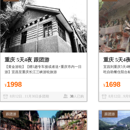
重庆 5天4夜 跟团游
重庆 5天4
【黄金游轮】【赠1趟专车接或者送+重庆市内一日
宜昌到重庆5天4
游】宜昌至重庆长江三峡游轮旅游
吃自助餐住阳台
1998
1698
¥
¥
8月12日...11月30日多团期
38
人已购
8月12日...9
跟团游
跟团游