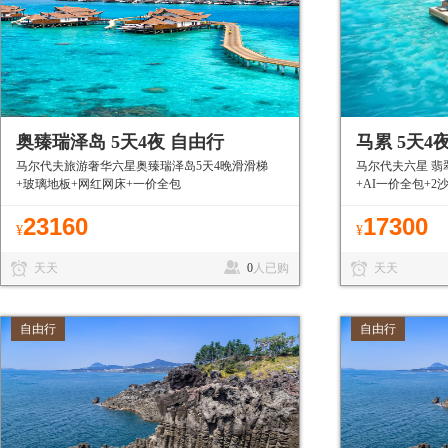
奥臻瑞泽岛 5天4夜 自由行
马累 5天4
马尔代夫旅游奢华六星奥臻瑞泽岛5天4晚滑滑梯
马尔代夫六星 翡
+玻璃地板+网红网床+一价全包
+AI一价全包+2
7折+可代订机票
23160
17300
¥
¥
天天
0
人已购
天天
自由行
自由行