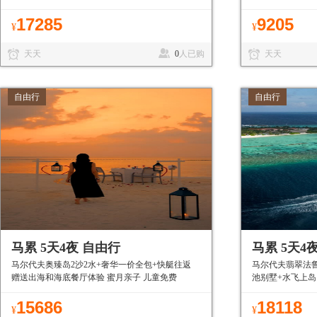
和沙滩 私密性好
17285
9205
¥
¥
天天
0
人已购
天天
自由行
自由行
马累 5天4夜 自由行
马累 5天4
马尔代夫奥臻岛2沙2水+奢华一价全包+快艇往返
马尔代夫翡翠法鲁
赠送出海和海底餐厅体验 蜜月亲子 儿童免费
池别墅+水飞上岛
15686
18118
¥
¥